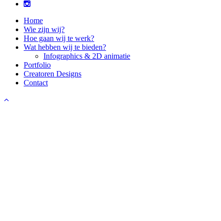
instagram
Close
Home
Menu
Wie zijn wij?
Hoe gaan wij te werk?
Wat hebben wij te bieden?
Infographics & 2D animatie
Portfolio
Creatoren Designs
Contact