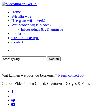
Skip
to
search
Menu
Home
main
Wie zijn wij?
content
Hoe gaan wij te werk?
Wat hebben wij te bieden?
Infographics & 2D animatie
Portfolio
Creatoren Designs
Contact
search
Search
Close
Search
Wat kunnen we voor jou betekenen?
Neem contact op
© 2026 Videofilm en Geluid. Creatoren | Designs & Films
facebook
vimeo
pinterest
youtube