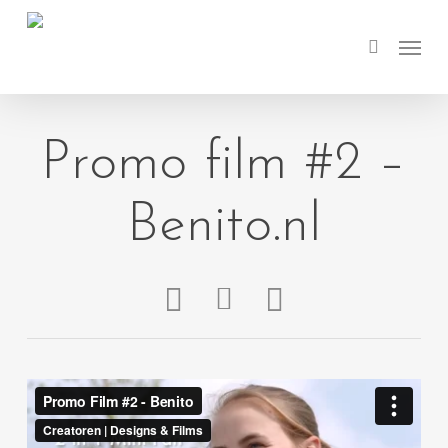
Skip
Menu
to
search
main
content
Promo film #2 –
Benito.nl