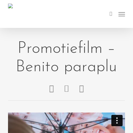
Skip
Menu
to
search
main
content
Promotiefilm –
Benito paraplu